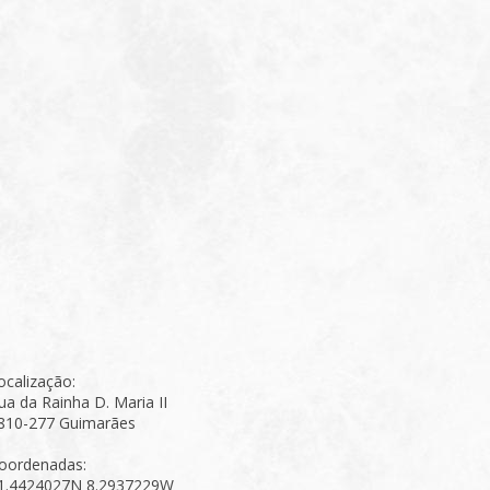
ocalização:
ua da Rainha D. Maria II
810-277 Guimarães
oordenadas:
1.4424027N 8.2937229W