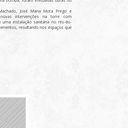
ma bomba, foram efetuadas obras no
Machado, José Maria Mota Prego e
novas intervenções na torre com
 uma instalação sanitária no rés-do-
vimentos, resultando nos espaços que