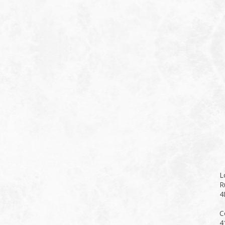
L
R
4
C
4