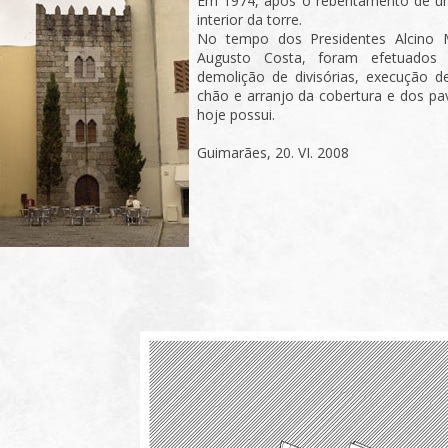
Em 1974, após o rebentamento de u
interior da torre.
No tempo dos Presidentes Alcino 
Augusto Costa, foram efetuados 
demolição de divisórias, execução de
chão e arranjo da cobertura e dos pa
hoje possui.
Guimarães, 20. VI. 2008