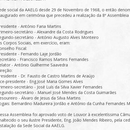
ede social da AAELG desde 29 de Novembro de 1968, o então denomi
naugurado em cerimónia que precedeu a realização da 8ª Assembleia G
residente - António Faria Martins
rimeiro-secretário - Alexandre da Costa Rodrigues
egundo-secretário - António Augusto Alves Monteiro
s Corpos Sociais, em exercício, eram:
onselho Fiscal:
residente - Fernando Laje Jordão
ecretário - Francisco Ramos Martins Fernandes
elator - António Guilherme Saavedra
ireção:
residente - Dr. Fausto de Castro Martins de Araújo
ice-presidente - Eng.José Maria Gomes Alves
rimeiro-secretário - José Luís da Silva Xavier Fernandes
egundo-secretário - Manuel José Mendes da Costa Guimarães
esoureiro - Álvaro de Jesus da Silva Martins
ogais: Bernardino Madureira Jordão e António da Cunha Fernandes 
essa Assembleia foi aprovado voto de Louvor à excelentíssima Câm
naltecido o seu ilustre Presidente, Eng. João Mendes Ribeiro, pela c
nstalação da Sede Social da AAELG.