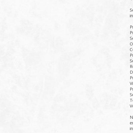
S
i
P
P
S
O
C
P
S
R
D
P
V
P
S
T
V
N
e
i