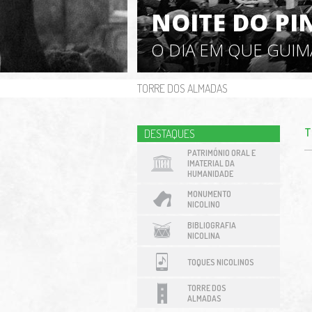
NOITE DO PI
O DIA EM QUE GUI
TORRE DOS ALMADAS
T
DESTAQUES
PATRIMÓNIO ORAL E
IMATERIAL DA
HUMANIDADE
MONUMENTO
NICOLINO
BIBLIOGRAFIA
NICOLINA
TOQUES NICOLINOS
TORRE DOS
ALMADAS