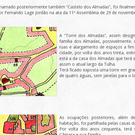
hamado posteriormente também “Castelo dos Almadas”, foi finalme
or Fernando Lage Jordão na ata da 11ª Assembleia de 29 de novemb
A “Torre dos Almadas”, assim design
família dos Almadas, possivelmente, 
ruas e alargamento de espaços a fim 
cidade, por volta dos anos trinta, en
está a da casa dos Almadas que terá 
assim o atual largo da Tulha.
Terá ficado exposta uma torre em gran
de quatro águas, sem janelas para o l
As ocupações posteriores, além d
habitação, foi partilhada pelas casas d
Por volta dos anos cinquenta, terá 
Câmara e sua família.