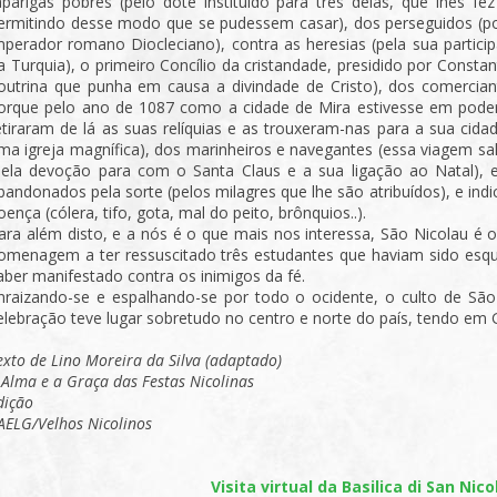
aparigas pobres (pelo dote instituído para três delas, que lhes 
ermitindo desse modo que se pudessem casar), dos perseguidos (po
mperador romano Diocleciano), contra as heresias (pela sua participa
a Turquia), o primeiro Concílio da cristandade, presidido por Consta
outrina que punha em causa a divindade de Cristo), dos comercian
orque pelo ano de 1087 como a cidade de Mira estivesse em poder
etiraram de lá as suas relíquias e as trouxeram-nas para a sua cida
ma igreja magnífica), dos marinheiros e navegantes (essa viagem salv
pela devoção para com o Santa Claus e a sua ligação ao Natal), e
bandonados pela sorte (pelos milagres que lhe são atribuídos), e ind
oença (cólera, tifo, gota, mal do peito, brônquios..).
ara além disto, e a nós é o que mais nos interessa, São Nicolau é 
omenagem a ter ressuscitado três estudantes que haviam sido esqu
aber manifestado contra os inimigos da fé.
nraizando-se e espalhando-se por todo o ocidente, o culto de São
elebração teve lugar sobretudo no centro e norte do país, tendo em G
exto de Lino Moreira da Silva (adaptado)
 Alma e a Graça das Festas Nicolinas
dição
AELG/Velhos Nicolinos
Visita virtual da Basilica di San Nico