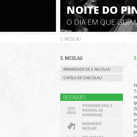
NOITE DO PI
O DIA EM QUE GUI
S. NICOLAU
S. NICOLAU
S
IRMANDADE DE S. NICOLAU
CAPELA DE S.NICOLAU
N
T
v
DESTAQUES
q
PATRIMÓNIO ORAL E
(
IMATERIAL DA
f
HUMANIDADE
m
MONUMENTO
S
NICOLINO
p