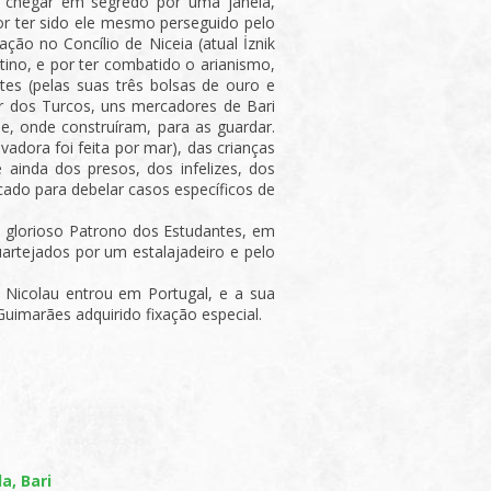
fez chegar em segredo por uma janela,
r ter sido ele mesmo perseguido pelo
ção no Concílio de Niceia (atual İznik
ntino, e por ter combatido o arianismo,
tes (pelas suas três bolsas de ouro e
 dos Turcos, uns mercadores de Bari
de, onde construíram, para as guardar.
adora foi feita por mar), das crianças
 ainda dos presos, dos infelizes, dos
icado para debelar casos específicos de
o glorioso Patrono dos Estudantes, em
artejados por um estalajadeiro e pelo
 Nicolau entrou em Portugal, e a sua
uimarães adquirido fixação especial.
la, Bari