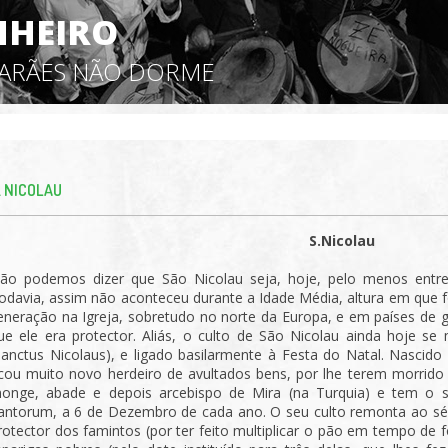
NHEIRO
MARÃES NÃO DORME
. NICOLAU
S.Nicolau
ão podemos dizer que São Nicolau seja, hoje, pelo menos entre
odavia, assim não aconteceu durante a Idade Média, altura em que
eneração na Igreja, sobretudo no norte da Europa, e em países de
ue ele era protector. Aliás, o culto de São Nicolau ainda hoje s
Sanctus Nicolaus), e ligado basilarmente à Festa do Natal. Nascido
icou muito novo herdeiro de avultados bens, por lhe terem morrido 
onge, abade e depois arcebispo de Mira (na Turquia) e tem o 
antorum, a 6 de Dezembro de cada ano. O seu culto remonta ao séc.
rotector dos famintos (por ter feito multiplicar o pão em tempo de f