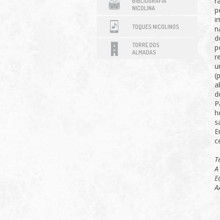
r
BIBLIOGRAFIA
NICOLINA
p
i
TOQUES NICOLINOS
n
d
TORRE DOS
p
ALMADAS
r
u
(
a
d
P
h
s
E
c
T
A
E
A