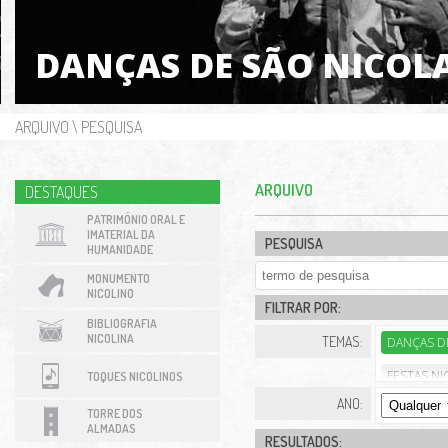
DANÇAS DE SÃO NICOL
ARQUIVO
\
PESQUISA
ARQUIVO
DESTAQUES
PATRIMÓNIO ORAL E
IMATERIAL DA
PESQUISA
HUMANIDADE
MONUMENTO
NICOLINO
FILTRAR POR:
BIBLIOGRAFIA
NICOLINA
TEMAS:
DANÇAS D
FESTAS NI
TOQUES NICOLINOS
ANO:
TORRE DOS
ALMADAS
RESULTADOS: