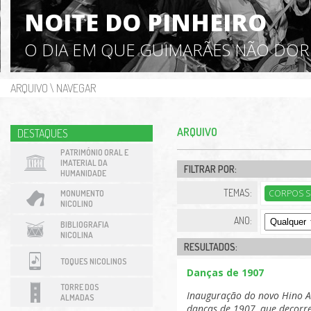
NOITE DO PINHEIRO
O DIA EM QUE GUIMARÃES NÃO DO
ARQUIVO
\
NAVEGAR
ARQUIVO
DESTAQUES
PATRIMÓNIO ORAL E
IMATERIAL DA
FILTRAR POR:
HUMANIDADE
TEMAS:
CORPOS S
MONUMENTO
NICOLINO
ANO:
BIBLIOGRAFIA
NICOLINA
RESULTADOS:
TOQUES NICOLINOS
Danças de 1907
TORRE DOS
Inauguração do novo Hino A
ALMADAS
danças de 1907, que decor