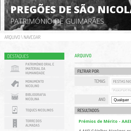
PREGÕES DE SÃO NICO
PATRIMÓNIO DE GUIMARÃES
ARQUIVO
\
NAVEGAR
ARQUIVO
DESTAQUES
PATRIMÓNIO ORAL E
IMATERIAL DA
FILTRAR POR:
HUMANIDADE
TEMAS:
FESTAS NI
MONUMENTO
NICOLINO
DANÇAS DE
BIBLIOGRAFIA
NICOLINA
ANO:
S. NICOLAU
TOQUES NICOLINOS
RESULTADOS:
COMISSÃO 
CENTRO CU
Prémios de Mérito - AAE
TORRE DOS
ALMADAS
CORPOS SO
A AAELG/Velhos Nicolinos pr