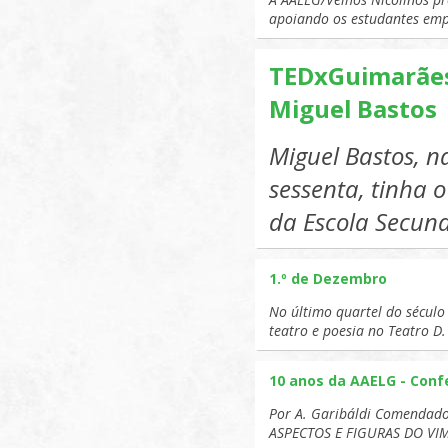
apoiando os estudantes em
AUDITÓRIO
PINHEIRO (
TEDxGuimarães 
LITERATUR
Miguel Bastos
CEIAS NICO
Miguel Bastos, n
SOCIEDAD
sessenta, tinha 
TORRE DOS
da Escola Secun
1.º de Dezembro
No último quartel do século
teatro e poesia no Teatro D
10 anos da AAELG - Conf
Por A. Garibáldi Comendado
ASPECTOS E FIGURAS DO VI